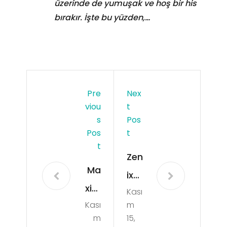
üzerinde de yumuşak ve hoş bir his
bırakır. İşte bu yüzden,…
Pre
Nex
Viou
T
S
Pos
Pos
T
T
Zen
Ma
ix
xim
Kası
Ma
Kası
m
um
ske
m
15,
Kar