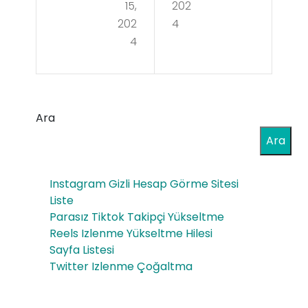
Nas
15,
202
t
202
4
ıl
4
Nas
Kull
ıl
anıl
Kull
ır
Ara
anıl
Ara
ır
Instagram Gizli Hesap Görme Sitesi
Liste
Parasız Tiktok Takipçi Yükseltme
Reels Izlenme Yükseltme Hilesi
Sayfa Listesi
Twitter Izlenme Çoğaltma