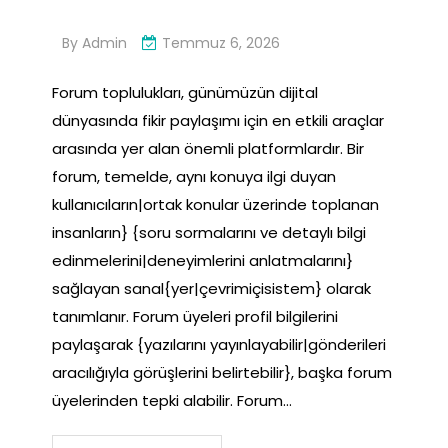
By
Admin
Temmuz 6, 2026
Forum toplulukları, günümüzün dijital
dünyasında fikir paylaşımı için en etkili araçlar
arasında yer alan önemli platformlardır. Bir
forum, temelde, aynı konuya ilgi duyan
kullanıcıların|ortak konular üzerinde toplanan
insanların} {soru sormalarını ve detaylı bilgi
edinmelerini|deneyimlerini anlatmalarını}
sağlayan sanal{yer|çevrimiçisistem} olarak
tanımlanır. Forum üyeleri profil bilgilerini
paylaşarak {yazılarını yayınlayabilir|gönderileri
aracılığıyla görüşlerini belirtebilir}, başka forum
üyelerinden tepki alabilir. Forum…