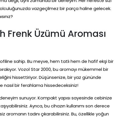
oma değil, aynı zamanda bir deneyim. Her nefeste sizi
 yolculuğunuzda vazgeçilmez bir parça haline gelecek.
ısınız?
yah Frenk Üzümü Aroması
ofiline sahip. Bu meyve, hem tatlı hem de hafif ekşi bir
ırakıyor. Vozol Star 2000, bu aromayı mükemmel bir
iğini hissettiriyor. Düşünsenize, bir yaz gününde
zde nasıl bir ferahlama hissedeceksiniz!
bir deneyim sunuyor. Kompakt yapısı sayesinde cebinize
aşıyabilirsiniz. Ayrıca, bu cihazın kullanımı son derece
 aromanın tadını çıkarabilirsiniz. Bu, özellikle yoğun