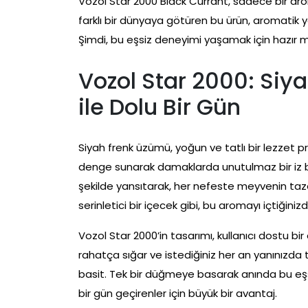
Vozol Star 2000 Black Currant, sadece bir ar
farklı bir dünyaya götüren bu ürün, aromatik
Şimdi, bu eşsiz deneyimi yaşamak için hazır m
Vozol Star 2000: Si
ile Dolu Bir Gün
Siyah frenk üzümü, yoğun ve tatlı bir lezzet pr
denge sunarak damaklarda unutulmaz bir iz b
şekilde yansıtarak, her nefeste meyvenin tazel
serinletici bir içecek gibi, bu aromayı içtiğini
Vozol Star 2000’in tasarımı, kullanıcı dostu 
rahatça sığar ve istediğiniz her an yanınızda t
basit. Tek bir düğmeye basarak anında bu eşsiz
bir gün geçirenler için büyük bir avantaj.