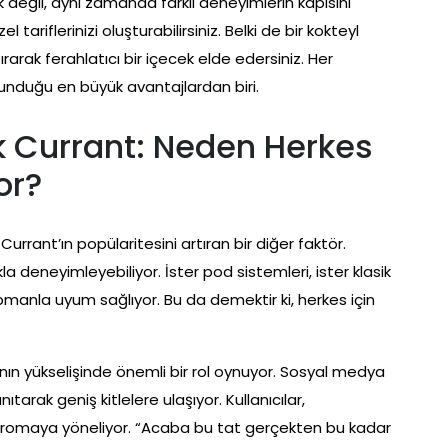
değil, aynı zamanda farklı deneyimlerin kapısını
el tariflerinizi oluşturabilirsiniz. Belki de bir kokteyl
arak ferahlatıcı bir içecek elde edersiniz. Her
unduğu en büyük avantajlardan biri.
k Currant: Neden Herkes
or?
urrant’ın popülaritesini artıran bir diğer faktör.
ıkla deneyimleyebiliyor. İster pod sistemleri, ister klasik
ipmanla uyum sağlıyor. Bu da demektir ki, herkes için
n yükselişinde önemli bir rol oynuyor. Sosyal medya
ıtarak geniş kitlelere ulaşıyor. Kullanıcılar,
 aromaya yöneliyor. “Acaba bu tat gerçekten bu kadar