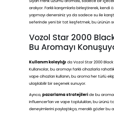
Siyah Frenk üzümü aroması, sadece bir içecek 
aralıyor. Farklı karışımlarla birleştirerek, kendi öz
yapmayı denersiniz ya da sadece su ile karıştır
seferinde yeni bir tat keşfetmek, bu ürünün s
Vozol Star 2000 Blac
Bu Aromayı Konuşuy
Kullanım kolaylığı
da Vozol Star 2000 Black C
Kullanıcılar, bu aromayı farklı cihazlarla rahatl
vape cihazları kullanın, bu aroma her türlü ek
ulaşılabilir bir seçenek sunuyor.
Ayrıca,
pazarlama stratejileri
de bu aromanı
influencer’ları ve vape toplulukları, bu ürünü tan
deneyimlerini paylaştıkça, meraklı gözler bu