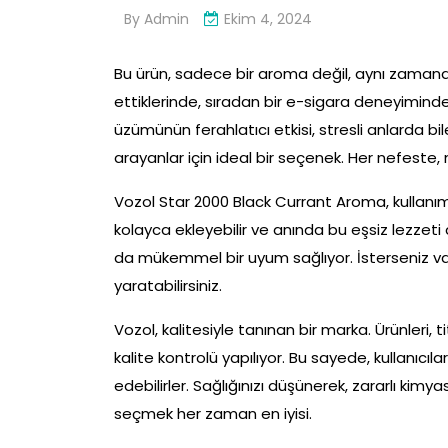
By
Admin
Ekim 4, 2024
Bu ürün, sadece bir aroma değil, aynı zamanda
ettiklerinde, sıradan bir e-sigara deneyiminde
üzümünün ferahlatıcı etkisi, stresli anlarda bil
arayanlar için ideal bir seçenek. Her nefeste, m
Vozol Star 2000 Black Currant Aroma, kullanımı
kolayca ekleyebilir ve anında bu eşsiz lezzeti 
da mükemmel bir uyum sağlıyor. İsterseniz vani
yaratabilirsiniz.
Vozol, kalitesiyle tanınan bir marka. Ürünleri
kalite kontrolü yapılıyor. Bu sayede, kullanıcı
edebilirler. Sağlığınızı düşünerek, zararlı kimya
seçmek her zaman en iyisi.