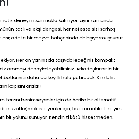
n!
romatik deneyim sunmakla kalmıyor, aynı zamanda
münün tatlı ve ekşi dengesi, her nefeste sizi sarhoş
azlası; adeta bir meyve bahçesinde dolaşıyormuşsunuz
 çekiyor. Her an yanınızda taşıyabileceğiniz kompakt
iz aromayı deneyimleyebilirsiniz. Arkadaşlarınızla bir
etlerinizi daha da keyifli hale getirecek. Kim bilir,
rın kapısını aralar!
am tarzını benimseyenler için de harika bir alternatif
ından uzaklaşmak isteyenler için, bu aromatik deneyim,
ın bir yolunu sunuyor. Kendinizi kötü hissetmeden,