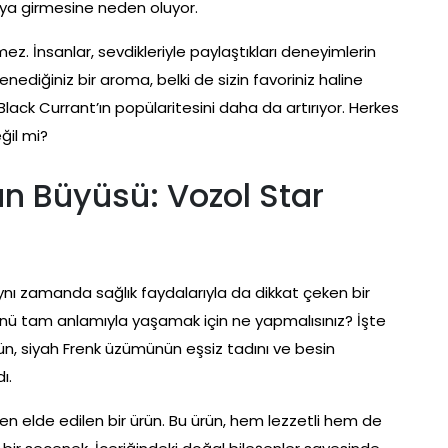
raya girmesine neden oluyor.
z. İnsanlar, sevdikleriyle paylaştıkları deneyimlerin
denediğiniz bir aroma, belki de sizin favoriniz haline
Black Currant’ın popülaritesini daha da artırıyor. Herkes
ğil mi?
n Büyüsü: Vozol Star
ynı zamanda sağlık faydalarıyla da dikkat çeken bir
 tam anlamıyla yaşamak için ne yapmalısınız? İşte
ün, siyah Frenk üzümünün eşsiz tadını ve besin
ı.
n elde edilen bir ürün. Bu ürün, hem lezzetli hem de