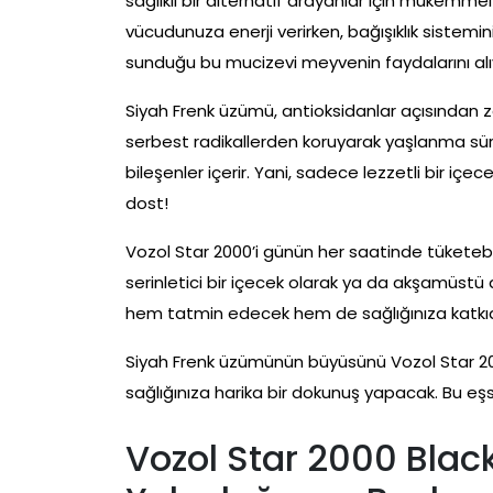
sağlıklı bir alternatif arayanlar için mükemmel
vücudunuza enerji verirken, bağışıklık sistemi
sunduğu bu mucizevi meyvenin faydalarını al
Siyah Frenk üzümü, antioksidanlar açısından z
serbest radikallerden koruyarak yaşlanma sürec
bileşenler içerir. Yani, sadece lezzetli bir iç
dost!
Vozol Star 2000’i günün her saatinde tüketebilir
serinletici bir içecek olarak ya da akşamüstü at
hem tatmin edecek hem de sağlığınıza katkı
Siyah Frenk üzümünün büyüsünü Vozol Star 2
sağlığınıza harika bir dokunuş yapacak. Bu eş
Vozol Star 2000 Blac