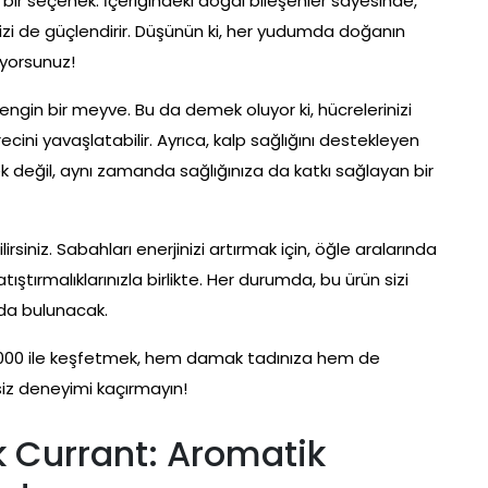
 bir seçenek. İçeriğindeki doğal bileşenler sayesinde,
nizi de güçlendirir. Düşünün ki, her yudumda doğanın
ıyorsunuz!
engin bir meyve. Bu da demek oluyor ki, hücrelerinizi
ini yavaşlatabilir. Ayrıca, kalp sağlığını destekleyen
ecek değil, aynı zamanda sağlığınıza da katkı sağlayan bir
siniz. Sabahları enerjinizi artırmak için, öğle aralarında
ıştırmalıklarınızla birlikte. Her durumda, bu ürün sizi
da bulunacak.
000 ile keşfetmek, hem damak tadınıza hem de
siz deneyimi kaçırmayın!
k Currant: Aromatik