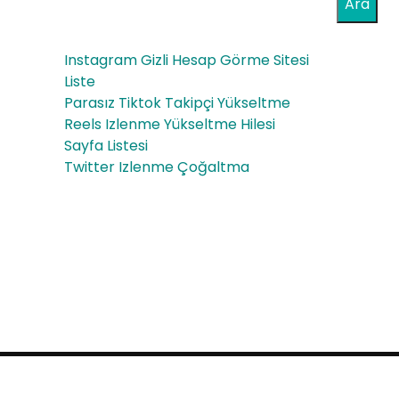
Sat
Ara
Sto
ışı
rm
Instagram Gizli Hesap Görme Sitesi
En
Liste
Parasız Tiktok Takipçi Yükseltme
Uyg
Reels Izlenme Yükseltme Hilesi
un
Sayfa Listesi
Twitter Izlenme Çoğaltma
Fiy
atl
ard
an
Proudly powered by WordPress