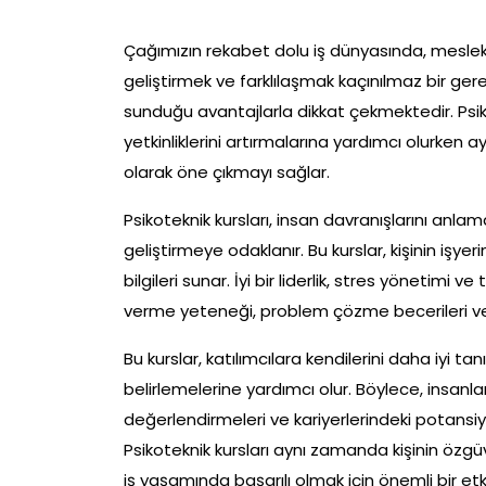
Çağımızın rekabet dolu iş dünyasında, meslek
geliştirmek ve farklılaşmak kaçınılmaz bir gerek
sunduğu avantajlarla dikkat çekmektedir. Psiko
yetkinliklerini artırmalarına yardımcı olurken
olarak öne çıkmayı sağlar.
Psikoteknik kursları, insan davranışlarını anlama
geliştirmeye odaklanır. Bu kurslar, kişinin işyer
bilgileri sunar. İyi bir liderlik, stres yönetimi v
verme yeteneği, problem çözme becerileri ve ilet
Bu kurslar, katılımcılara kendilerini daha iyi ta
belirlemelerine yardımcı olur. Böylece, insanla
değerlendirmeleri ve kariyerlerindeki potans
Psikoteknik kursları aynı zamanda kişinin özgüve
iş yaşamında başarılı olmak için önemli bir etk