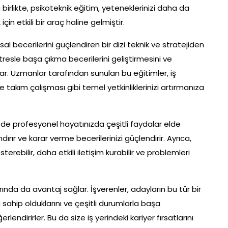
birlikte, psikoteknik eğitim, yeteneklerinizi daha da
in etkili bir araç haline gelmiştir.
sal becerilerini güçlendiren bir dizi teknik ve stratejiden
 stresle başa çıkma becerilerini geliştirmesini ve
lar. Uzmanlar tarafından sunulan bu eğitimler, iş
e takım çalışması gibi temel yetkinliklerinizi artırmanıza
m de profesyonel hayatınızda çeşitli faydalar elde
ırır ve karar verme becerilerinizi güçlendirir. Ayrıca,
rebilir, daha etkili iletişim kurabilir ve problemleri
nda da avantaj sağlar. İşverenler, adayların bu tür bir
a sahip olduklarını ve çeşitli durumlarla başa
lendirirler. Bu da size iş yerindeki kariyer fırsatlarını