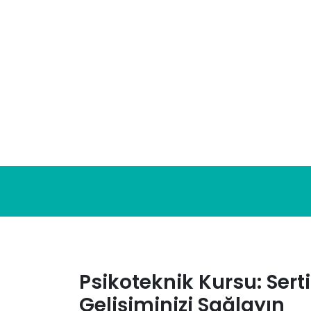
Skip
to
content
Psikoteknik Kursu: Serti
Gelişiminizi Sağlayın