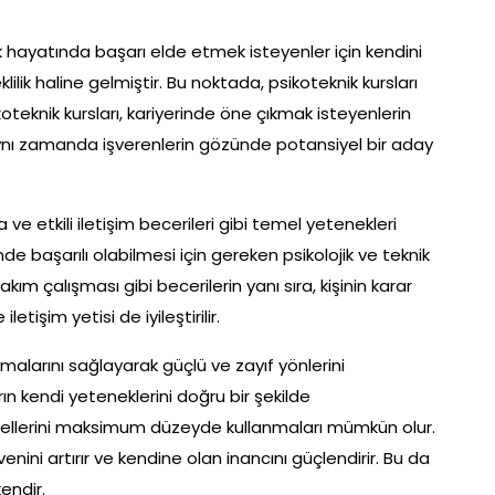
 hayatında başarı elde etmek isteyenler için kendini
lilik haline gelmiştir. Bu noktada, psikoteknik kursları
teknik kursları, kariyerinde öne çıkmak isteyenlerin
 aynı zamanda işverenlerin gözünde potansiyel bir aday
 ve etkili iletişim becerileri gibi temel yetenekleri
inde başarılı olabilmesi için gereken psikolojik ve teknik
e takım çalışması gibi becerilerin yanı sıra, kişinin karar
işim yetisi de iyileştirilir.
nımalarını sağlayarak güçlü ve zayıf yönlerini
rın kendi yeteneklerini doğru bir şekilde
iyellerini maksimum düzeyde kullanmaları mümkün olur.
nini artırır ve kendine olan inancını güçlendirir. Bu da
endir.