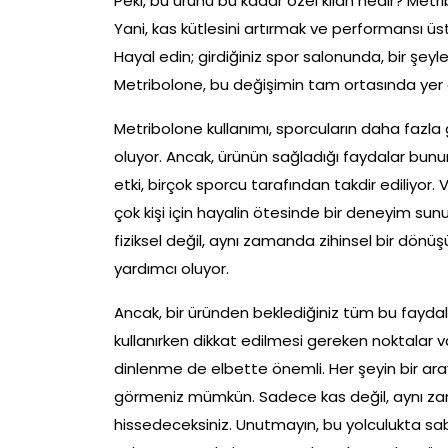
Peki, bu ürünü bu kadar özel kılan nedir? Metribo
Yani, kas kütlesini artırmak ve performansı üs
Hayal edin; girdiğiniz spor salonunda, bir şeyle
Metribolone, bu değişimin tam ortasında yer a
Metribolone kullanımı, sporcuların daha fazla 
oluyor. Ancak, ürünün sağladığı faydalar bununl
etki, birçok sporcu tarafından takdir ediliyor. 
çok kişi için hayalin ötesinde bir deneyim sun
fiziksel değil, aynı zamanda zihinsel bir dön
yardımcı oluyor.
Ancak, bir üründen beklediğiniz tüm bu faydal
kullanırken dikkat edilmesi gereken noktalar 
dinlenme de elbette önemli. Her şeyin bir ara
görmeniz mümkün. Sadece kas değil, aynı za
hissedeceksiniz. Unutmayın, bu yolculukta sab