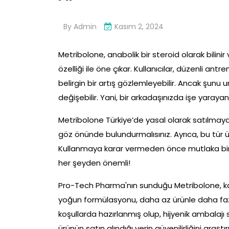
By
Admin
Kasım 2, 2024
Metribolone, anabolik bir steroid olarak bilinir
özelliği ile öne çıkar. Kullanıcılar, düzenli ant
belirgin bir artış gözlemleyebilir. Ancak şunu 
değişebilir. Yani, bir arkadaşınızda işe yarayan 
Metribolone Türkiye’de yasal olarak satılmay
göz önünde bulundurmalısınız. Ayrıca, bu tür ürü
Kullanmaya karar vermeden önce mutlaka bir 
her şeyden önemli!
Pro-Tech Pharma'nın sunduğu Metribolone, kalite
yoğun formülasyonu, daha az ürünle daha fazla
koşullarda hazırlanmış olup, hijyenik ambalajı
ürünün satın alındığı yerin güvenilirliğini araş