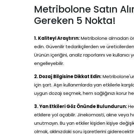
Metribolone Satın Alı
Gereken 5 Nokta!
1. Kaliteyi Araştırın:
Metribolone almadan önce
edin. Güvenilir tedarikçilerden ve üreticilerde
Ürünün içeriğini, analiz raporlarını ve kullanıcı
engelleyebilir.
2. Dozaj Bilgisine Dikkat Edin:
Metribolone'un
için şart. Aşırı kullanımlarda yan etkilerle karş
uygun dozajı seçmek, hem sağlığınızı korur hem 
3. Yan Etkileri Göz Önünde Bulundurun:
Her
etkilere yol açabilir. Jinekomasti, akne veya h
unutmayın. Bu yan etkiler kişiden kişiye değişikl
olmak, aklınızdaki soru işaretlerini giderecektir