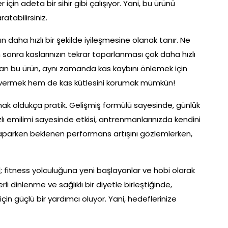
 için adeta bir sihir gibi çalışıyor. Yani, bu ürünü
atabilirsiniz.
n daha hızlı bir şekilde iyileşmesine olanak tanır. Ne
nra kaslarınızın tekrar toparlanması çok daha hızlı
olan bu ürün, aynı zamanda kas kaybını önlemek için
 vermek hem de kas kütlesini korumak mümkün!
k oldukça pratik. Gelişmiş formülü sayesinde, günlük
zlı emilimi sayesinde etkisi, antrenmanlarınızda kendini
aparken beklenen performans artışını gözlemlerken,
; fitness yolculuğuna yeni başlayanlar ve hobi olarak
i dinlenme ve sağlıklı bir diyetle birleştiğinde,
in güçlü bir yardımcı oluyor. Yani, hedeflerinize