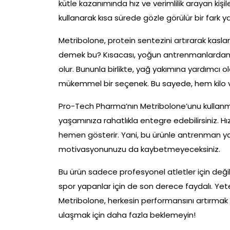
kütle kazanımında hız ve verimlilik arayan kişiler
kullanarak kısa sürede gözle görülür bir fark yar
Metribolone, protein sentezini artırarak kasları
demek bu? Kısacası, yoğun antrenmanlardan so
olur. Bununla birlikte, yağ yakımına yardımcı 
mükemmel bir seçenek. Bu sayede, hem kilo
Pro-Tech Pharma’nın Metribolone’unu kullanma
yaşamınıza rahatlıkla entegre edebilirsiniz. Hı
hemen gösterir. Yani, bu ürünle antrenman y
motivasyonunuzu da kaybetmeyeceksiniz.
Bu ürün sadece profesyonel atletler için değil
spor yapanlar için de son derece faydalı. Yeterl
Metribolone, herkesin performansını artırmak iç
ulaşmak için daha fazla beklemeyin!