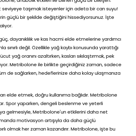
lone, anabolik etkileri ile bilinen güçlü bir bileşen.
t seviyeye taşımak isteyenler için adeta bir can suyu!
rin güçlü bir şekilde değiştiğini hissediyorsunuz. İşte
lıyor.
güç, dayanıklılık ve kas hacmi elde etmelerine yardımcı
a sınırlı değil. Özellikle yağ kaybı konusunda yarattığı
Vücut yağ oranını azaltırken, kasları sıkılaştırmak, pek
uyor. Metribolone ile birlikte geçirdiğiniz zaman, sadece
üşüm de sağlarken, hedeflerinize daha kolay ulaşmanıza
arı elde etmek, doğru kullanıma bağlıdır. Metribolone
var. Spor yaparken, dengeli beslenme ve yeterli
ya gelmesiyle, Metribolone'un etkilerini daha net
manda motivasyon artışıyla da daha güçlü
ırlı olmak her zaman kazandırır. Metribolone, işte bu