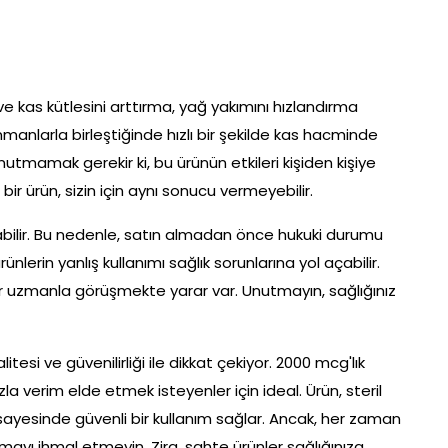
 ve kas kütlesini arttırma, yağ yakımını hızlandırma
renmanlarla birleştiğinde hızlı bir şekilde kas hacminde
unutmamak gerekir ki, bu ürünün etkileri kişiden kişiye
bir ürün, sizin için aynı sonucu vermeyebilir.
abilir. Bu nedenle, satın almadan önce hukuki durumu
nlerin yanlış kullanımı sağlık sorunlarına yol açabilir.
uzmanla görüşmekte yarar var. Unutmayın, sağlığınız
si ve güvenilirliği ile dikkat çekiyor. 2000 mcg'lık
 verim elde etmek isteyenler için ideal. Ürün, steril
 sayesinde güvenli bir kullanım sağlar. Ancak, her zaman
tırmayı ihmal etmeyin. Zira, sahte ürünler sağlığınıza