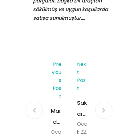
parçalar, başka bir araçtan
sökülmüş ve uygun koşullarda
satışa sunulmuştur.…
Pre
Nex
Viou
T
S
Pos
Pos
T
T
Sak
Mar
ary
din
Oca
a
Oca
k 22,
Art
Pa