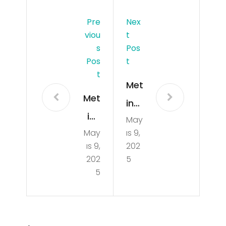
Pre
Nex
Viou
T
S
Pos
Pos
T
T
Met
Met
in2
in2
May
Pvp
May
ıs 9,
Pvp
Ser
ıs 9,
202
Sun
ver
202
5
ucu
5
da
ları
PvP
nd
Sav
a