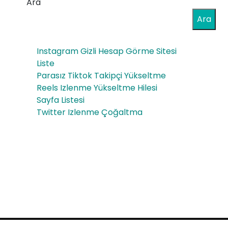
Ara
aşl
Far
Ara
arın
klı
da
Instagram Gizli Hesap Görme Sitesi
PvP
Kull
Liste
Mo
Parasız Tiktok Takipçi Yükseltme
anıl
Reels Izlenme Yükseltme Hilesi
dla
ac
Sayfa Listesi
rı
Twitter Izlenme Çoğaltma
ak
En
İyi
Büy
üler