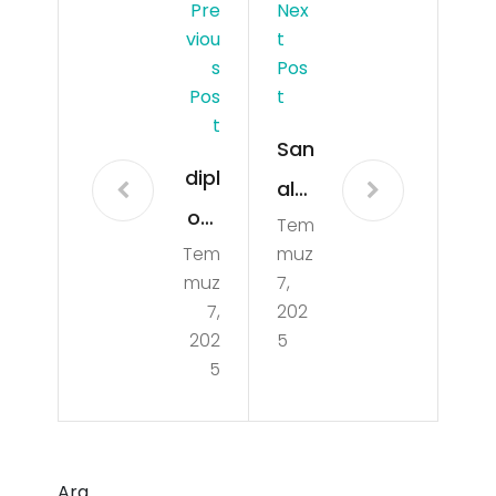
Pre
Nex
Viou
T
S
Pos
Pos
T
T
San
dipl
al
om
Tem
Bah
Tem
muz
ati
is
muz
7,
cos
Zar
7,
202
-
202
5
arl
5
leal
arı
-
ve
10s
Ço
Ara