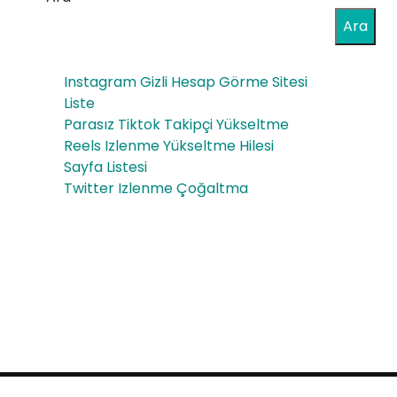
-
cuk
Ara
pur
ları
o-
n
Instagram Gizli Hesap Görme Sitesi
fre
Liste
Eğit
Parasız Tiktok Takipçi Yükseltme
esh
im
Reels Izlenme Yükseltme Hilesi
op
Sayfa Listesi
Hay
Twitter Izlenme Çoğaltma
-
atı
sip
aris