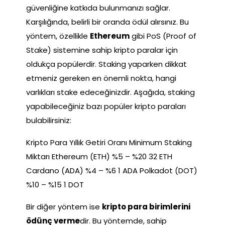
güvenliğine katkıda bulunmanızı sağlar.
Karşılığında, belirli bir oranda ödül alırsınız. Bu
yöntem, özellikle
Ethereum
gibi PoS (Proof of
Stake) sistemine sahip kripto paralar için
oldukça popülerdir. Staking yaparken dikkat
etmeniz gereken en önemli nokta, hangi
varlıkları stake edeceğinizdir. Aşağıda, staking
yapabileceğiniz bazı popüler kripto paraları
bulabilirsiniz:
Kripto Para Yıllık Getiri Oranı Minimum Staking
Miktarı Ethereum (ETH) %5 – %20 32 ETH
Cardano (ADA) %4 – %6 1 ADA Polkadot (DOT)
%10 – %15 1 DOT
Bir diğer yöntem ise
kripto para birimlerini
ödünç verme
dir. Bu yöntemde, sahip