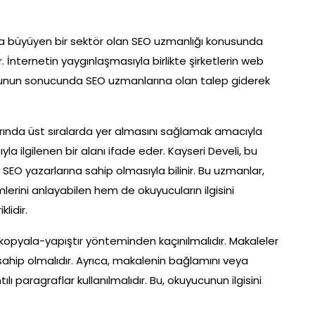
ızla büyüyen bir sektör olan SEO uzmanlığı konusunda
r. İnternetin yaygınlaşmasıyla birlikte şirketlerin web
e bunun sonucunda SEO uzmanlarına olan talep giderek
rında üst sıralarda yer almasını sağlamak amacıyla
yla ilgilenen bir alanı ifade eder. Kayseri Develi, bu
n SEO yazarlarına sahip olmasıyla bilinir. Bu uzmanlar,
rini anlayabilen hem de okuyucuların ilgisini
lidir.
 kopyala-yapıştır yönteminden kaçınılmalıdır. Makaleler
sahip olmalıdır. Ayrıca, makalenin bağlamını veya
ı paragraflar kullanılmalıdır. Bu, okuyucunun ilgisini