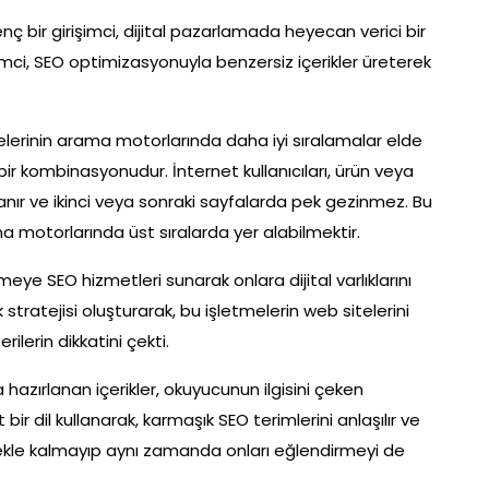
 bir girişimci, dijital pazarlamada heyecan verici bir
imci, SEO optimizasyonuyla benzersiz içerikler üreterek
erinin arama motorlarında daha iyi sıralamalar elde
 bir kombinasyonudur. İnternet kullanıcıları, ürün veya
lanır ve ikinci veya sonraki sayfalarda pek gezinmez. Bu
a motorlarında üst sıralarda yer alabilmektir.
tmeye SEO hizmetleri sunarak onlara dijital varlıklarını
stratejisi oluşturarak, bu işletmelerin web sitelerini
lerin dikkatini çekti.
azırlanan içerikler, okuyucunun ilgisini çeken
ir dil kullanarak, karmaşık SEO terimlerini anlaşılır ve
ermekle kalmayıp aynı zamanda onları eğlendirmeyi de