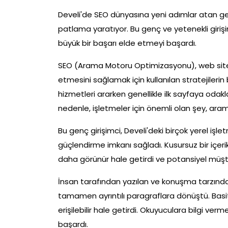
Develi'de SEO dünyasına yeni adımlar atan genç
patlama yaratıyor. Bu genç ve yetenekli giriş
büyük bir başarı elde etmeyi başardı.
SEO (Arama Motoru Optimizasyonu), web sitel
etmesini sağlamak için kullanılan stratejilerin
hizmetleri ararken genellikle ilk sayfaya odak
nedenle, işletmeler için önemli olan şey, aram
Bu genç girişimci, Develi'deki birçok yerel işle
güçlendirme imkanı sağladı. Kusursuz bir içerik 
daha görünür hale getirdi ve potansiyel müşteri
İnsan tarafından yazılan ve konuşma tarzında h
tamamen ayrıntılı paragraflara dönüştü. Basit b
erişilebilir hale getirdi. Okuyuculara bilgi v
başardı.