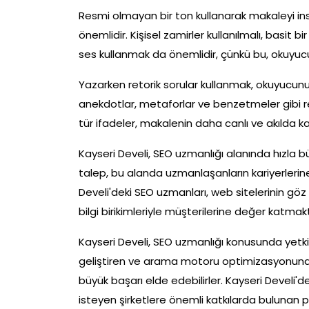
Resmi olmayan bir ton kullanarak makaleyi i
önemlidir. Kişisel zamirler kullanılmalı, basit bir
ses kullanmak da önemlidir, çünkü bu, okuyucu
Yazarken retorik sorular kullanmak, okuyucunun
anekdotlar, metaforlar ve benzetmeler gibi reto
tür ifadeler, makalenin daha canlı ve akılda kal
Kayseri Develi, SEO uzmanlığı alanında hızla bü
talep, bu alanda uzmanlaşanların kariyerlerine
Develi'deki SEO uzmanları, web sitelerinin gö
bilgi birikimleriyle müşterilerine değer katmak
Kayseri Develi, SEO uzmanlığı konusunda yetki
geliştiren ve arama motoru optimizasyonuna yön
büyük başarı elde edebilirler. Kayseri Develi'
isteyen şirketlere önemli katkılarda bulunan p