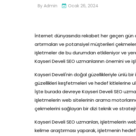
By
Admin
Ocak 26, 2024
İnternet dünyasında rekabet her geçen gün arta
artırmaları ve potansiyel müşterileri çekmeler
işletmeler de bu durumdan etkileniyor ve yer
Kayseri Develi SEO uzmanlarının önemini ve iş
Kayseri Develi'nin doğal güzellikleriyle ünlü bir
güzellikleri keşfetmeleri ve hedef kitlelerine u
İşte burada devreye Kayseri Develi SEO uzma
işletmelerin web sitelerinin arama motorlarında
çekmelerini sağlayan bir dizi teknik ve stratejiyi
Kayseri Develi SEO uzmanları, işletmelerin web
kelime araştırması yaparak, işletmenin hedefle