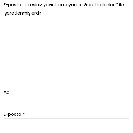
ni
Dez
E-posta adresiniz yayınlanmayacak.
Gerekli alanlar
*
ile
Dus
işaretlenmişlerdir
ava
ur
nta
me
jlar
si
Ad
*
E-posta
*