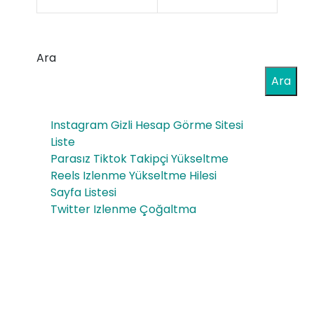
eck
min
Bru
t
t
Ara
Sig
Rés
Ara
ara
erv
Instagram Gizli Hesap Görme Sitesi
e
Liste
Bot
Parasız Tiktok Takipçi Yükseltme
Reels Izlenme Yükseltme Hilesi
tle
Sayfa Listesi
75
Twitter Izlenme Çoğaltma
CL
FRE
ESH
OP