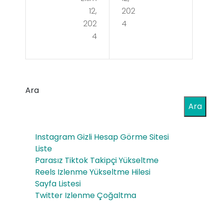
Tek
12,
202
bol
nol
202
4
Eğit
4
oji
me
VA
nler
R
i
Ara
ve
Eğit
Ara
Yen
me
ilikl
Instagram Gizli Hesap Görme Sitesi
nler
er
Liste
in
Parasız Tiktok Takipçi Yükseltme
Reels Izlenme Yükseltme Hilesi
Rol
Sayfa Listesi
ü
Twitter Izlenme Çoğaltma