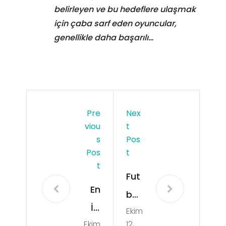
belirleyen ve bu hedeflere ulaşmak
için çaba sarf eden oyuncular,
genellikle daha başarılı…
Pre
Nex
Viou
T
S
Pos
Pos
T
T
Fut
En
bol
İyi
Ekim
ve
Ekim
12,
Fut