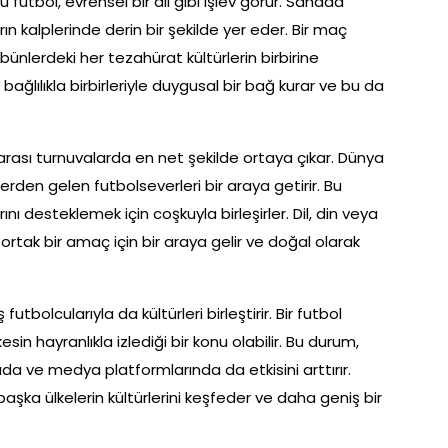
futbol, evrensel bir dil gibi işlev görür. Sahada
ın kalplerinde derin bir şekilde yer eder. Bir maç
bünlerdeki her tezahürat kültürlerin birbirine
bağlılıkla birbirleriyle duygusal bir bağ kurar ve bu da
lararası turnuvalarda en net şekilde ortaya çıkar. Dünya
elerden gelen futbolseverleri bir araya getirir. Bu
arını desteklemek için coşkuyla birleşirler. Dil, din veya
r ortak bir amaç için bir araya gelir ve doğal olarak
 futbolcularıyla da kültürleri birleştirir. Bir futbol
n hayranlıkla izlediği bir konu olabilir. Bu durum,
 ve medya platformlarında da etkisini arttırır.
başka ülkelerin kültürlerini keşfeder ve daha geniş bir