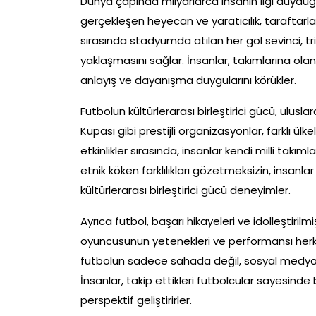
Dünya çapında milyarlarca insanın ilgi duyduğu 
gerçekleşen heyecan ve yaratıcılık, taraftarlar
sırasında stadyumda atılan her gol sevinci, tri
yaklaşmasını sağlar. İnsanlar, takımlarına olan 
anlayış ve dayanışma duygularını körükler.
Futbolun kültürlerarası birleştirici gücü, ulus
Kupası gibi prestijli organizasyonlar, farklı ülk
etkinlikler sırasında, insanlar kendi milli takıml
etnik köken farklılıkları gözetmeksizin, insanla
kültürlerarası birleştirici gücü deneyimler.
Ayrıca futbol, başarı hikayeleri ve idolleştirilmiş
oyuncusunun yetenekleri ve performansı herkesi
futbolun sadece sahada değil, sosyal medyada
İnsanlar, takip ettikleri futbolcular sayesinde 
perspektif geliştirirler.