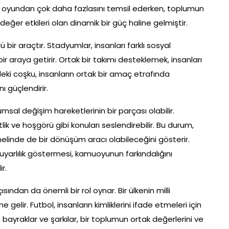
bir oyundan çok daha fazlasını temsil ederken, toplumun
 değer etkileri olan dinamik bir güç haline gelmiştir.
bir araçtır. Stadyumlar, insanları farklı sosyal
ir araya getirir. Ortak bir takımı desteklemek, insanları
deki coşku, insanların ortak bir amaç etrafında
 güçlendirir.
al değişim hareketlerinin bir parçası olabilir.
lik ve hoşgörü gibi konuları seslendirebilir. Bu durum,
inde de bir dönüşüm aracı olabileceğini gösterir.
uyarlılık göstermesi, kamuoyunun farkındalığını
r.
ısından da önemli bir rol oynar. Bir ülkenin milli
gelir. Futbol, insanların kimliklerini ifade etmeleri için
 bayraklar ve şarkılar, bir toplumun ortak değerlerini ve