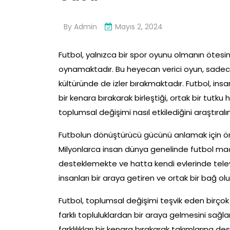
By
Admin
Mayıs 2, 2024
Futbol, yalnızca bir spor oyunu olmanın ötes
oynamaktadır. Bu heyecan verici oyun, sade
kültüründe de izler bırakmaktadır. Futbol, insanl
bir kenara bırakarak birleştiği, ortak bir tutk
toplumsal değişimi nasıl etkilediğini araştıralı
Futbolun dönüştürücü gücünü anlamak için önc
Milyonlarca insan dünya genelinde futbol maç
desteklemekte ve hatta kendi evlerinde televi
insanları bir araya getiren ve ortak bir bağ olu
Futbol, toplumsal değişimi teşvik eden birçok e
farklı topluluklardan bir araya gelmesini sağlar
farklılıkları bir kenara bırakarak takımlarına de