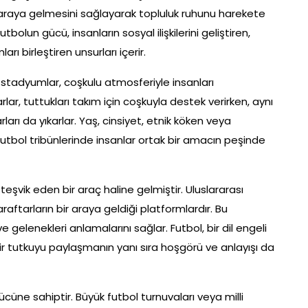
r araya gelmesini sağlayarak topluluk ruhunu harekete
utbolun gücü, insanların sosyal ilişkilerini geliştiren,
rı birleştiren unsurları içerir.
ği stadyumlar, coşkulu atmosferiyle insanları
arlar, tuttukları takım için coşkuyla destek verirken, aynı
arı da yıkarlar. Yaş, cinsiyet, etnik köken veya
utbol tribünlerinde insanlar ortak bir amacın peşinde
teşvik eden bir araç haline gelmiştir. Uluslararası
araftarların bir araya geldiği platformlardır. Bu
 ve gelenekleri anlamalarını sağlar. Futbol, bir dil engeli
 bir tutkuyu paylaşmanın yanı sıra hoşgörü ve anlayışı da
üne sahiptir. Büyük futbol turnuvaları veya milli