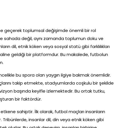
ine geçerek toplumsal değişimde önemli bir rol
ce sahada değil, aynı zamanda toplumun doku ve
arın dil, etnik köken veya sosyal statü gibi farklılıkları
u haline geldiği bir platformdur. Bu makalede, futbolun
m.
elikle bu spora olan yaygın ilgiye bakmak önemlidir.
larını takip etmekte, stadyumlarda coşkulu bir şekilde
zyon başında keyifle izlemektedir. Bu ortak tutku,
şturan bir faktördür.
tkene sahiptir. İlk olarak, futbol maçları insanların
. Tribünlerde, insanlar dil, din veya etnik köken gibi
stek olurlar. Bu ortak deneyim, insanları birbirine