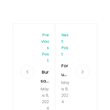
Pre
Nex
Viou
T
S
Pos
Pos
T
T
For
Bur
um
sad
May
Site
May
ıs 8,
a
leri
ıs 8,
202
Taş
nde
202
4
ınm
4
ki