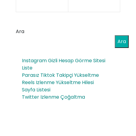
a
Yaş
Mal
am
iyet
Ara
Tar
leri
Ara
zı
ni
ve
Instagram Gizli Hesap Görme Sitesi
Aza
Kişi
Liste
ltm
Parasız Tiktok Takipçi Yükseltme
sel
Reels Izlenme Yükseltme Hilesi
anı
Geli
Sayfa Listesi
n
Twitter Izlenme Çoğaltma
şim
Yoll
Soh
arı
bet
leri