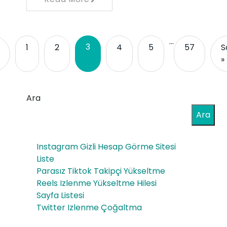
…
3
1
2
4
5
57
S
»
Ara
Ara
Instagram Gizli Hesap Görme Sitesi
Liste
Parasız Tiktok Takipçi Yükseltme
Reels Izlenme Yükseltme Hilesi
Sayfa Listesi
Twitter Izlenme Çoğaltma