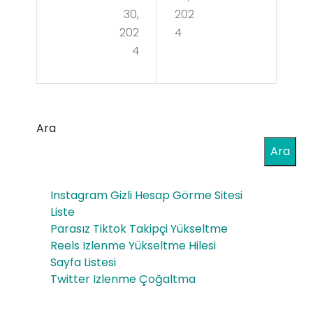
Şa
dya
30,
202
mpi
202
4
İlişk
4
yon
i
ası
Nas
Tari
ıl
Ara
hi
De
Ara
Unu
ğişt
tul
i
Instagram Gizli Hesap Görme Sitesi
ma
Liste
Parasız Tiktok Takipçi Yükseltme
z
Reels Izlenme Yükseltme Hilesi
Anl
Sayfa Listesi
Twitter Izlenme Çoğaltma
ar