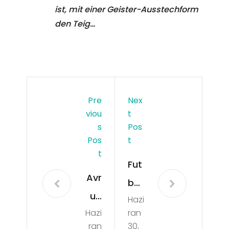
ist, mit einer Geister-Ausstechform
den Teig…
Pre
Nex
Viou
T
S
Pos
Pos
T
T
Fut
Avr
bol
up
Hazi
ve
Hazi
ran
a
Me
ran
30,