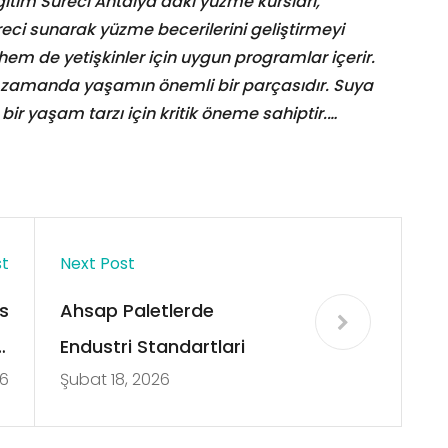
Eğitim Süreci Antalya’daki yüzme kursları,
süreci sunarak yüzme becerilerini geliştirmeyi
hem de yetişkinler için uygun programlar içerir.
ı zamanda yaşamın önemli bir parçasıdır. Suya
 bir yaşam tarzı için kritik öneme sahiptir.…
st
Next Post
s
Ahsap Paletlerde
i
Endustri Standartlari
26
Şubat 18, 2026
r