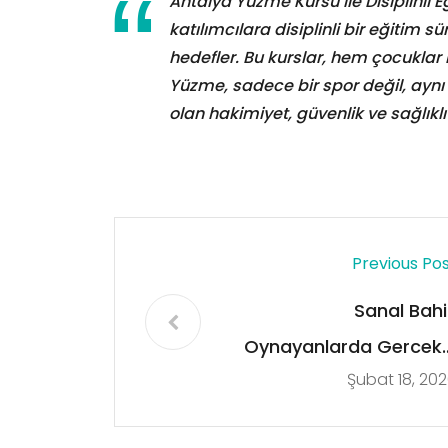
Antalya Yüzme Kursu ile Disiplinli 
katılımcılara disiplinli bir eğitim 
hedefler. Bu kurslar, hem çocuklar 
Yüzme, sadece bir spor değil, ayn
olan hakimiyet, güvenlik ve sağlıklı
Previous Po
Sanal Bahi
Oynayanlarda Gercekc
Şubat 18, 20
Olmayan Beklentile