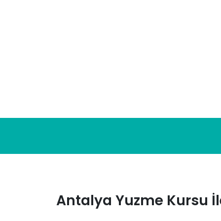
Skip
to
content
Antalya Yuzme Kursu İle