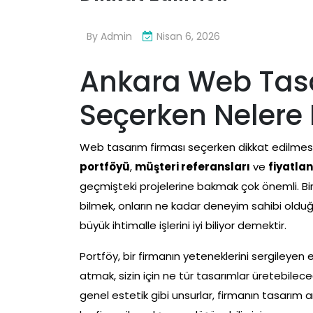
By
Admin
Nisan 6, 2026
Ankara Web Tas
Seçerken Nelere 
Web tasarım firması seçerken dikkat edilmesi
portföyü
,
müşteri referansları
ve
fiyatla
geçmişteki projelerine bakmak çok önemli. Bi
bilmek, onların ne kadar deneyim sahibi olduğunu
büyük ihtimalle işlerini iyi biliyor demektir.
Portföy, bir firmanın yeteneklerini sergileyen e
atmak, sizin için ne tür tasarımlar üretebilec
genel estetik gibi unsurlar, firmanın tasarım anl