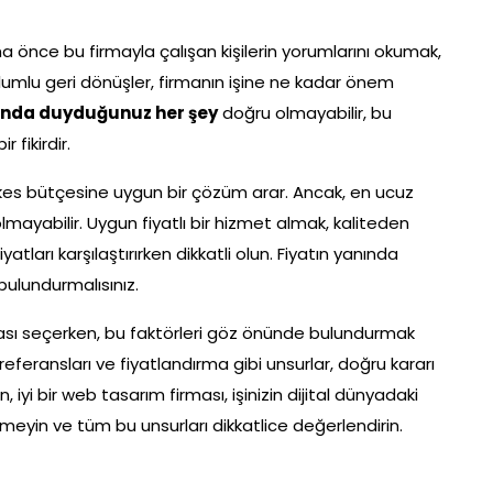
a önce bu firmayla çalışan kişilerin yorumlarını okumak,
. Olumlu geri dönüşler, firmanın işine ne kadar önem
kında duyduğunuz her şey
doğru olmayabilir, bu
 fikirdir.
erkes bütçesine uygun bir çözüm arar. Ancak, en ucuz
lmayabilir. Uygun fiyatlı bir hizmet almak, kaliteden
tları karşılaştırırken dikkatli olun. Fiyatın yanında
bulundurmalısınız.
ası seçerken, bu faktörleri göz önünde bulundurmak
eferansları ve fiyatlandırma gibi unsurlar, doğru kararı
iyi bir web tasarım firması, işinizin dijital dünyadaki
eyin ve tüm bu unsurları dikkatlice değerlendirin.