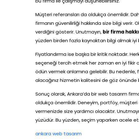
bu firma ile çalışmayı düşünebilirsiniz.
Müşteri referansları da oldukça önemlidir. Dah
firmanın güvenilirliği hakkında size bilgi verir
verdiğini gösterir. Unutmayın,
bir firma hak
yüzden birden fazla kaynaktan bilgi almak iyi bir
Fiyatlandırma ise başka bir kritik noktadır. H
seçeneği tercih etmek her zaman en iyi fikir o
ödün vermek anlamına gelebilir. Bu nedenle, fiya
alacağınız hizmetin kalitesini de göz önünde 
Sonuç olarak, Ankara’da bir web tasarım firm
oldukça önemlidir. Deneyim, portföy, müşteri r
vermenizde size yardımcı olacaktır. Unutmayın, 
yüzüdür. Bu yüzden, seçim yaparken acele etm
ankara web tasarım